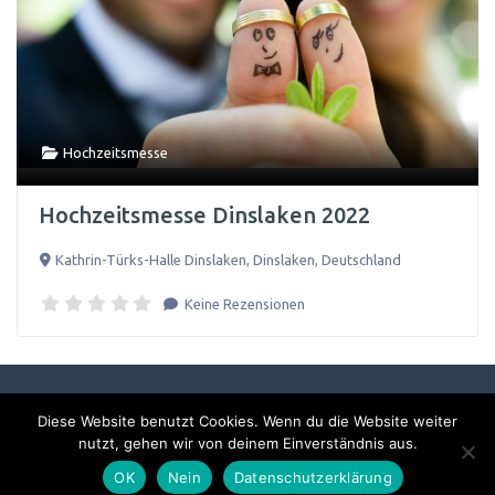
Hochzeitsmesse
Hochzeitsmesse Dinslaken 2022
Kathrin-Türks-Halle Dinslaken
,
Dinslaken
,
Deutschland
Keine Rezensionen
Diese Website benutzt Cookies. Wenn du die Website weiter
Impressum & Datenschutzerklärung
nutzt, gehen wir von deinem Einverständnis aus.
OK
Nein
Datenschutzerklärung