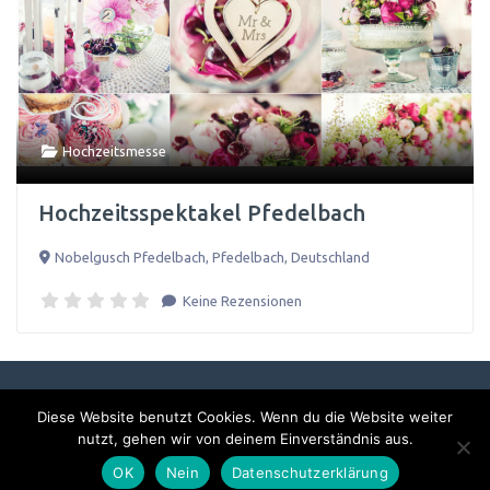
Hochzeitsmesse
Hochzeitsspektakel Pfedelbach
Nobelgusch Pfedelbach
,
Pfedelbach
,
Deutschland
Keine Rezensionen
Diese Website benutzt Cookies. Wenn du die Website weiter
Impressum & Datenschutzerklärung
nutzt, gehen wir von deinem Einverständnis aus.
OK
Nein
Datenschutzerklärung