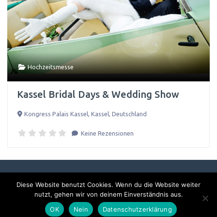
Hochzeitsmesse
Kassel Bridal Days & Wedding Show
Kongress Palais Kassel
,
Kassel
,
Deutschland
Keine Rezensionen
Diese Website benutzt Cookies. Wenn du die Website weiter
Impressum & Datenschutzerklärung
nutzt, gehen wir von deinem Einverständnis aus.
OK
Nein
Datenschutzerklärung