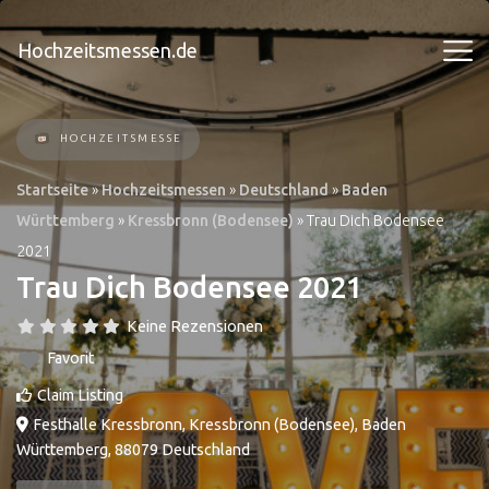
Hochzeitsmessen.de
HOCHZEITSMESSE
Startseite
»
Hochzeitsmessen
»
Deutschland
»
Baden
Württemberg
»
Kressbronn (Bodensee)
»
Trau Dich Bodensee
2021
Trau Dich Bodensee 2021
Keine Rezensionen
Favorit
Claim Listing
Festhalle Kressbronn
,
Kressbronn (Bodensee)
,
Baden
Württemberg
,
88079
Deutschland