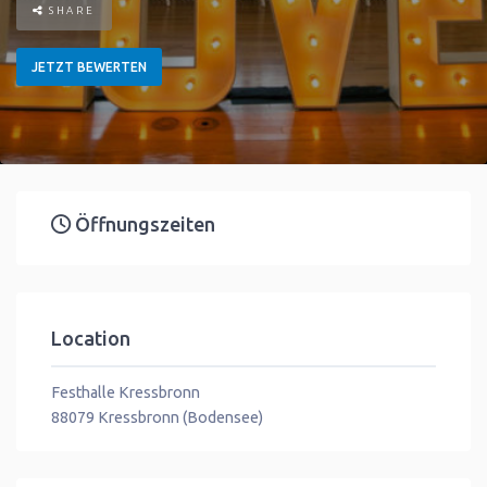
SHARE
JETZT BEWERTEN
Öffnungszeiten
Location
Festhalle Kressbronn
88079
Kressbronn (Bodensee)