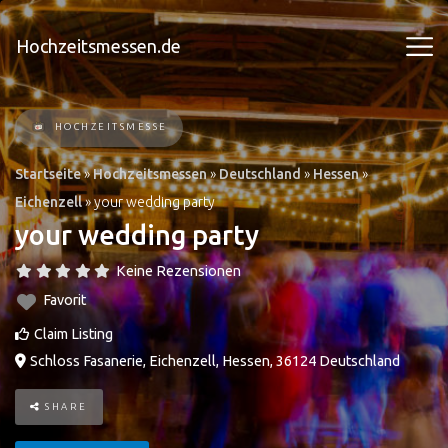
Hochzeitsmessen.de
HOCHZEITSMESSE
Startseite
»
Hochzeitsmessen
»
Deutschland
»
Hessen
»
Eichenzell
»
your wedding party
your wedding party
Keine Rezensionen
Favorit
Claim Listing
Schloss Fasanerie
,
Eichenzell
,
Hessen
,
36124
Deutschland
SHARE