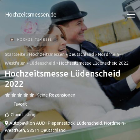
Hochzeitsmessen.de
HOCHZEITSMESSE
Startseite
»
Hochzeitsmessen
»
Deutschland
»
Nordrhein-
Westfalen
»
Lüdenscheid
»
Hochzeitsmesse Lüdenscheid 2022
Hochzeitsmesse Lüdenscheid
2022
Keine Rezensionen
Favorit
Claim Listing
Autopavillon AUDI Piepensstock
,
Lüdenscheid
,
Nordrhein-
Westfalen
,
58511
Deutschland